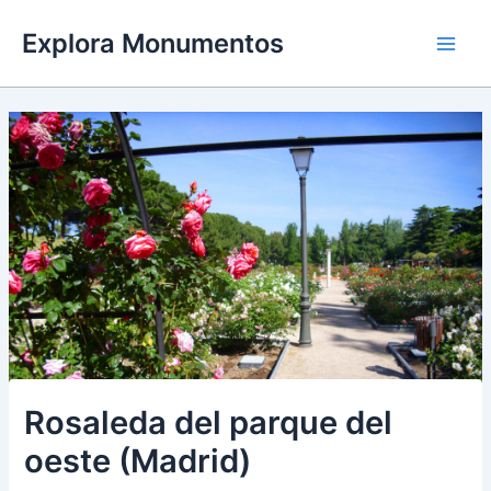
Ir
Explora Monumentos
al
Main
contenido
Men
Rosaleda del parque del
oeste (Madrid)