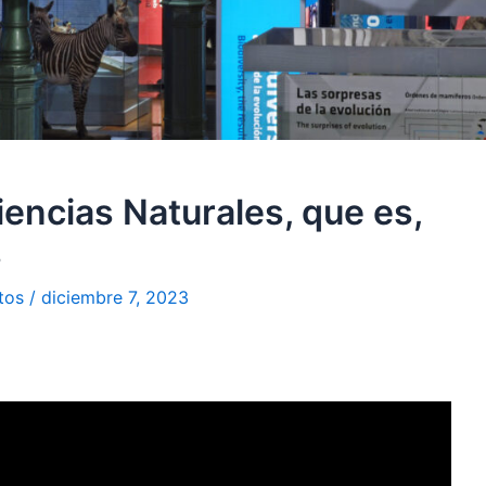
encias Naturales, que es,
s
tos
/
diciembre 7, 2023