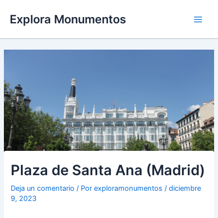
Ir
Explora Monumentos
al
Main
contenido
Men
Plaza de Santa Ana (Madrid)
Deja un comentario
/ Por
exploramonumentos
/
diciembre
9, 2023