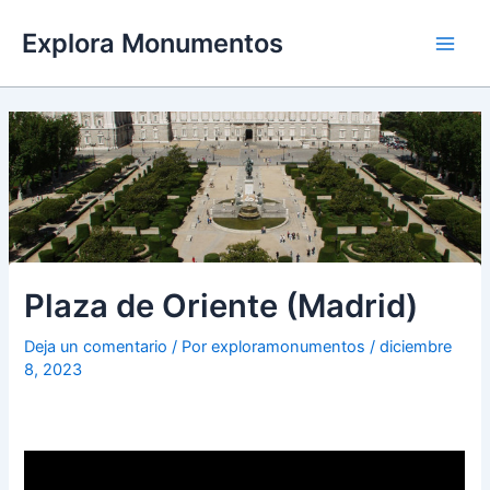
Ir
Explora Monumentos
al
Main
contenido
Men
Plaza de Oriente (Madrid)
Deja un comentario
/ Por
exploramonumentos
/
diciembre
8, 2023