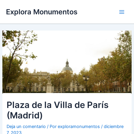
Ir
Explora Monumentos
al
Main
contenido
Men
Plaza de la Villa de París
(Madrid)
Deja un comentario
/ Por
exploramonumentos
/
diciembre
7, 2023