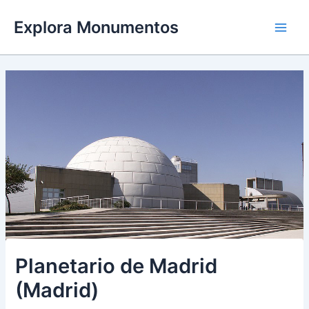
Ir
Explora Monumentos
al
Main
contenido
Men
Planetario de Madrid
(Madrid)