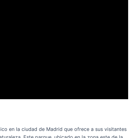
ico en la ciudad de Madrid que ofrece a sus visitantes
aturaleza. Este parque, ubicado en la zona este de la