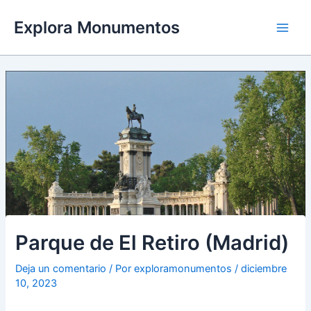
Ir
Explora Monumentos
al
Main
contenido
Men
Parque de El Retiro (Madrid)
Deja un comentario
/ Por
exploramonumentos
/
diciembre
10, 2023