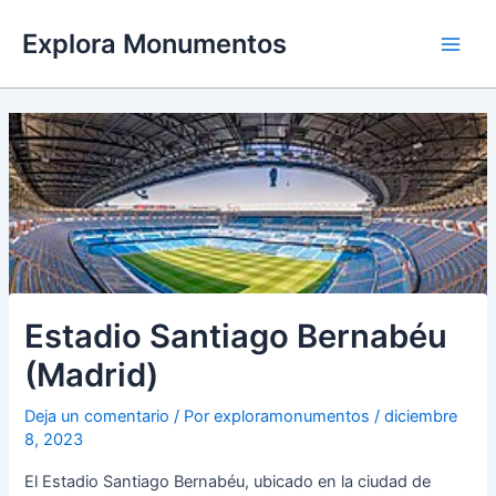
Ir
Explora Monumentos
al
Main
contenido
Men
Estadio Santiago Bernabéu
(Madrid)
Deja un comentario
/ Por
exploramonumentos
/
diciembre
8, 2023
El Estadio Santiago Bernabéu, ubicado en la ciudad de