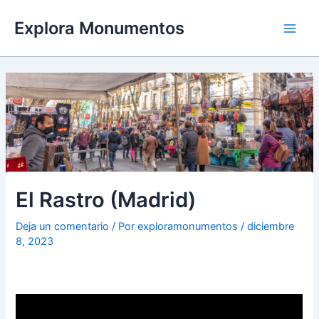
Ir
Explora Monumentos
al
Main
contenido
Men
El Rastro (Madrid)
Deja un comentario
/ Por
exploramonumentos
/
diciembre
8, 2023