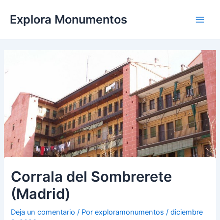
Ir
Explora Monumentos
al
Main
contenido
Men
Corrala del Sombrerete
(Madrid)
Deja un comentario
/ Por
exploramonumentos
/
diciembre